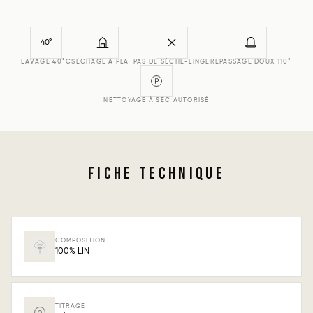
40°
LAVAGE 40°C
SÉCHAGE À PLAT
PAS DE SÈCHE-LINGE
REPASSAGE DOUX 110°
NETTOYAGE À SEC AUTORISÉ
FICHE TECHNIQUE
COMPOSITION
100% LIN
TITRAGE