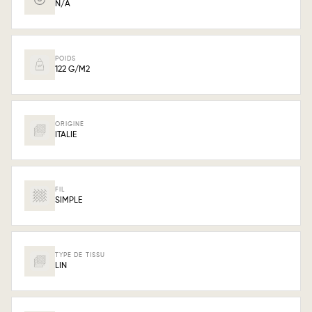
N/A
POIDS
122 G/M2
ORIGINE
ITALIE
FIL
SIMPLE
TYPE DE TISSU
LIN