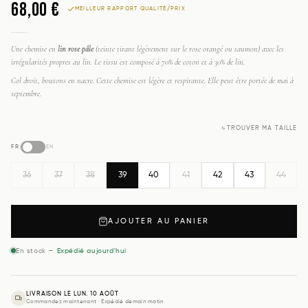
68,00 €
MEILLEUR RAPPORT QUALITÉ/PRIX
Une chemise en
lin rose pâle
(teinte tirant légèrement sur le rose orangé ou saumon) avec les
irrégularités propres au lin. Le tissu est composé à 70% de coton et à 30% de lin.
Col droit, boutons en nacre. Cette chemise est légère et respirante. Elle peut être portée de mai à
septembre.
TROUVER MA TAILLE
FR
EN
36
37
38
39
40
41
42
43
44
39
36
37
38
40
41
42
43
44
AJOUTER AU PANIER
En stock —
Expédié aujourd'hui
LIVRAISON LE LUN. 10 AOÛT
Commandez maintenant · Expédié demain matin