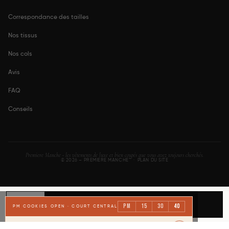
Correspondance des tailles
Nos tissus
Nos cols
Avis
FAQ
Conseils
Premiere Manche - les vêtements de luxe et bien coupés que vous avez toujours cherchés.
© 2026 – PREMIERE MANCHE™ ·
PLAN DU SITE
TAILLE
39
AJOUTER AU PANIER
PM
15
30
40
PM COOKIES OPEN · COURT CENTRAL
ARBITRE PRINCIPAL :
Maître Cookie Garros