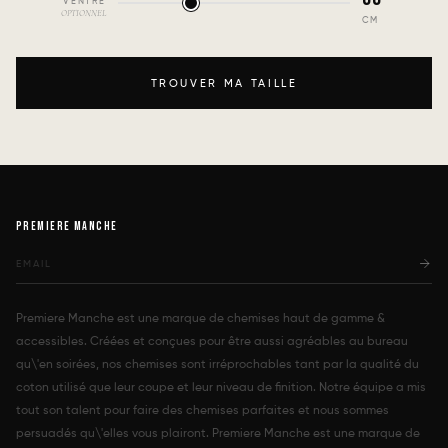
VENTRE
OPTIONNEL
CM
TROUVER MA TAILLE
PREMIERE MANCHE
TAILLE
POIDS
COUPE
Quelle est votre taille ?
Premiere Manche est une marque de chemises haut de gamme &
160
161
162
163
164
165
accessibles. Créées et conçues pour être aussi agréables au bureau
qu\'en soirées, nos chemises sont irréprochables tant par la qualité du
166
167
168
169
170
171
coton utilisé que leur coupe et leur niveau de finition. Notre équipe a mis
tout son talent pour faire des chemises parfaites et nous sommes
172
173
174
175
176
177
persuadés qu\'elles vous plairont. Premiere Manche est une marque de