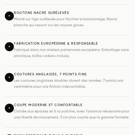
BOUTONS NACRE SURÉLEVÉS
+
Monté sur tige surélevée pour faciliter le boutonnage. Nacre
blanche qui ressort sur les rayures grises.
FABRICATION EUROPÉENNE & RESPONSABLE
+
Fabriqué dans nos ateliers partenaires européens. Emballage sans
plastique, boîte cadeau incluse.
COUTURES ANGLAISES, 7 POINTS FINS
+
Les coutures anglaises doubles durent des années. 7 points par
centimètre pour une finition irréprochable.
COUPE MODERNE ET CONFORTABLE
+
Cintrée aux épaules et à la poitrine, avec l'aisance nécessaire pour
une liberté de mouvement. 3 cm plus courte que la gamme formelle.