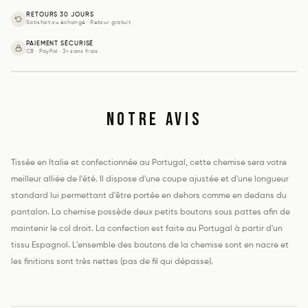
RETOURS 30 JOURS
Satisfait ou échangé · Retour gratuit
PAIEMENT SÉCURISÉ
CB · PayPal · 3× sans frais
Composition
— 100% lin
Titrage
— N/A
Poids
— 122 g/m2
Origine
— Italie
NOTRE AVIS
Fil
— Simple
Type de tissu
— Lin
Tissée en Italie et confectionnée au Portugal, cette chemise sera votre
meilleur alliée de l'été. Il dispose d'une coupe ajustée et d'une longueur
standard lui permettant d'être portée en dehors comme en dedans du
pantalon. La chemise possède deux petits boutons sous pattes afin de
maintenir le col droit. La confection est faite au Portugal à partir d'un
tissu Espagnol. L'ensemble des boutons de la chemise sont en nacre et
les finitions sont très nettes (pas de fil qui dépasse).