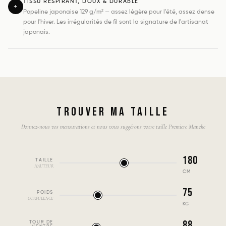
TISSU RESPIRANT, DOUX & DURABLE
+
Popeline japonaise 129 g/m² — assez légère pour l'été, assez dense
pour l'hiver. Les irrégularités de fil sont la signature de l'artisanat
japonais.
TROUVER MA TAILLE
Donnez-nous vos mensurations et nous vous suggérons votre taille Premiere Manche
180
TAILLE
HAUTEUR
CM
75
POIDS
CORPULENCE
KG
88
TOUR DE