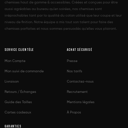
chemises haut de gamme & accessibles. Créées et conçues pour être
aussi agréables au bureau qu'en soirées, nos chemises sont
178
179
180
181
182
183
irréprochables tant par la qualité du coton utilisé que leur coupe et leur
niveau de finition. Notre équipe a mis tout son talent pour faire des
184
185
186
187
188
189
chemises parfaites et nous sommes persuadés qu'elles vous plairont.
190
191
192
193
194
195
SERVICE CLIENTÈLE
196
197
198
199
200
ACHAT SÉCURISÉ
Mon Compte
Presse
AUTRE VALEUR
CM
Mon suivi de commande
Nos tarifs
Livraison
Contactez-nous
PRÉCÉDENT
SUIVANT
Retours / Échanges
Recrutement
Guide des Tailles
Mentions légales
Cartes cadeaux
À Propos
GARANTIES