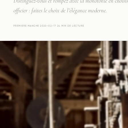
Distinguez-vous et rompez avec la monotonie en choisis
officier : faites le choix de l’élégance moderne.
PREMIERE MANCHE
·
2020-02-17
·
24 MIN DE LECTURE