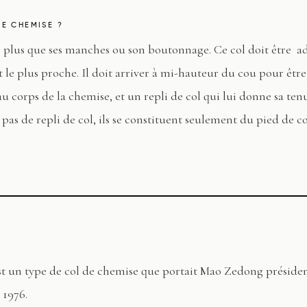
E CHEMISE ?
se, plus que ses manches ou son boutonnage. Ce col doit être a
t le plus proche. Il doit arriver à mi-hauteur du cou pour être
u corps de la chemise, et un repli de col qui lui donne sa tenu
t pas de repli de col, ils se constituent seulement du pied de c
st un type de col de chemise que portait Mao Zedong préside
 1976.