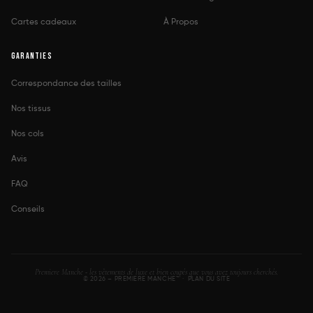
Cartes cadeaux
À Propos
GARANTIES
Correspondance des tailles
Nos tissus
Nos cols
Avis
FAQ
Conseils
Premiere Manche - les vêtements de luxe et bien coupés que vous avez toujours cherchés.
© 2026 – PREMIERE MANCHE™ ·
PLAN DU SITE