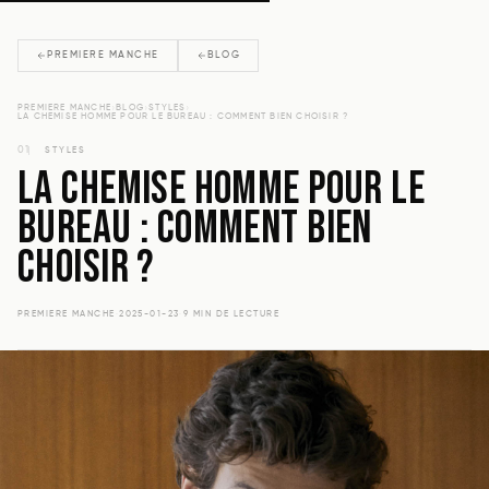
PREMIERE MANCHE
BLOG
›
›
›
PREMIERE MANCHE
BLOG
STYLES
LA CHEMISE HOMME POUR LE BUREAU : COMMENT BIEN CHOISIR ?
01
STYLES
LA CHEMISE HOMME POUR LE
BUREAU : COMMENT BIEN
CHOISIR ?
PREMIERE MANCHE
·
2025-01-23
·
9 MIN DE LECTURE