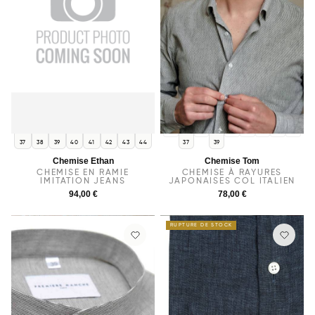
36
38
40
41
42
43
44
37
38
39
40
41
42
43
44
37
39
Chemise Ethan
Chemise Tom
CHEMISE EN RAMIE
CHEMISE À RAYURES
IMITATION JEANS
JAPONAISES COL ITALIEN
94,00 €
78,00 €
RUPTURE DE STOCK