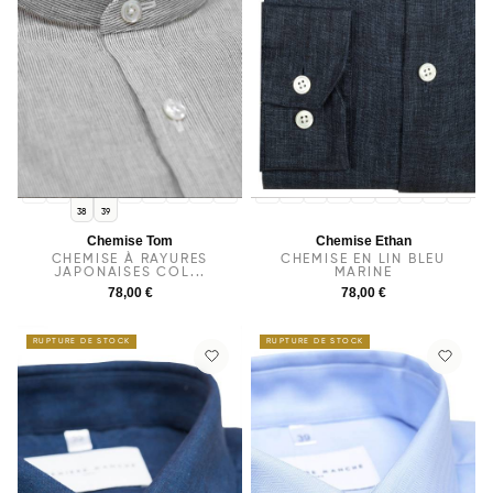
36
37
40
41
42
43
44
36
37
38
40
39
41
42
43
44
38
39
Chemise Tom
Chemise Ethan
CHEMISE À RAYURES
CHEMISE EN LIN BLEU
JAPONAISES COL...
MARINE
78,00 €
78,00 €
RUPTURE DE STOCK
RUPTURE DE STOCK