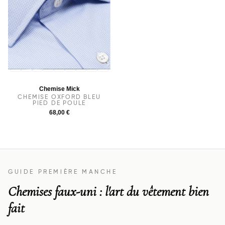
36
37
38
40
39
41
42
43
44
Chemise Mick
CHEMISE OXFORD BLEU
PIED DE POULE
68,00 €
GUIDE PREMIÈRE MANCHE
Chemises faux-uni : l'art du vêtement bien
fait