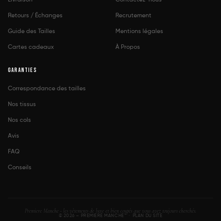
Retours / Échanges
Recrutement
Guide des Tailles
Mentions légales
Cartes cadeaux
À Propos
GARANTIES
Correspondance des tailles
Nos tissus
Nos cols
Avis
FAQ
Conseils
Premiere Manche - les vêtements de luxe et bien coupés que vous avez toujours cherchés.
© 2026 – PREMIERE MANCHE™ ·
PLAN DU SITE