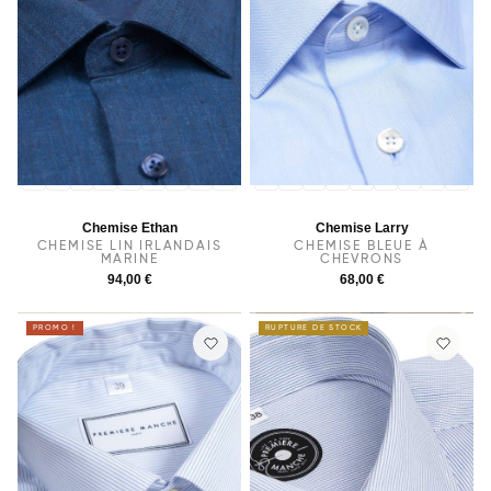
36
37
38
40
39
41
42
43
44
36
37
38
40
39
41
42
43
44
Chemise Ethan
Chemise Larry
CHEMISE LIN IRLANDAIS
CHEMISE BLEUE À
MARINE
CHEVRONS
94,00 €
68,00 €
PROMO !
RUPTURE DE STOCK