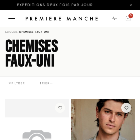
EXPÉDITIONS DEUX FOIS PAR JOUR
0
ACCUEIL
›
CHEMISES FAUX-UNI
CHEMISES
FAUX-UNI
FILTRER
TRIER