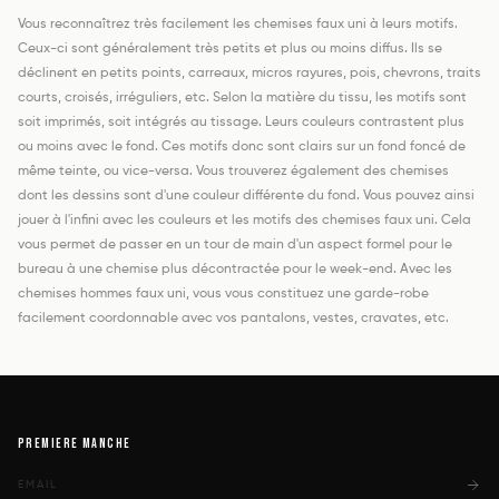
Vous reconnaîtrez très facilement les chemises faux uni à leurs motifs.
Ceux-ci sont généralement très petits et plus ou moins diffus. Ils se
déclinent en petits points, carreaux, micros rayures, pois, chevrons, traits
courts, croisés, irréguliers, etc. Selon la matière du tissu, les motifs sont
soit imprimés, soit intégrés au tissage. Leurs couleurs contrastent plus
ou moins avec le fond. Ces motifs donc sont clairs sur un fond foncé de
même teinte, ou vice-versa. Vous trouverez également des chemises
dont les dessins sont d'une couleur différente du fond. Vous pouvez ainsi
jouer à l'infini avec les couleurs et les motifs des chemises faux uni. Cela
vous permet de passer en un tour de main d'un aspect formel pour le
bureau à une chemise plus décontractée pour le week-end. Avec les
chemises hommes faux uni, vous vous constituez une garde-robe
facilement coordonnable avec vos pantalons, vestes, cravates, etc.
PREMIERE MANCHE