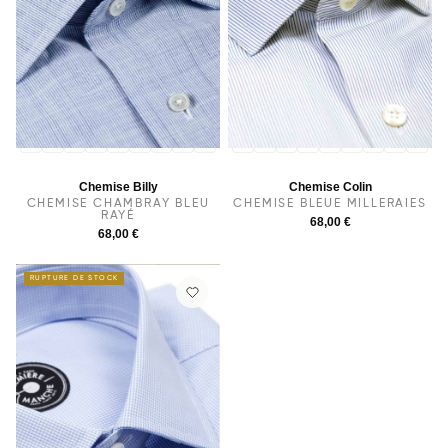
36
37
38
39
40
41
42
43
44
36
37
38
39
40
41
42
43
44
Chemise Billy
Chemise Colin
CHEMISE CHAMBRAY BLEU
CHEMISE BLEUE MILLERAIES
RAYÉ
68,00 €
68,00 €
RUPTURE DE STOCK