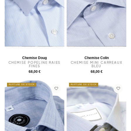
36
37
38
40
39
41
42
43
44
36
37
38
39
40
41
42
43
44
Chemise Doug
Chemise Colin
CHEMISE POPELINE RAIES
CHEMISE MINI CARREAUX
FINES
BLEU
68,00 €
68,00 €
RUPTURE DE STOCK
RUPTURE DE STOCK