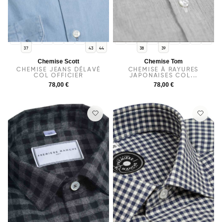
36
38
40
39
41
42
36
37
40
41
42
43
44
37
43
44
38
39
Chemise Scott
Chemise Tom
CHEMISE JEANS DÉLAVÉ
CHEMISE À RAYURES
COL OFFICIER
JAPONAISES COL...
78,00 €
78,00 €