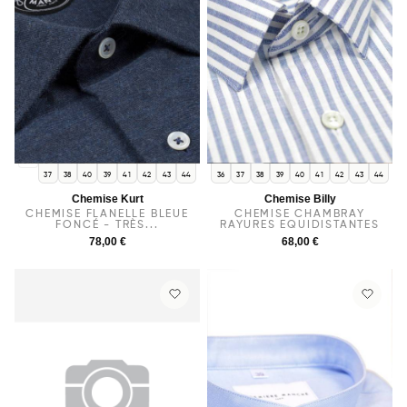
36
37
38
40
39
41
42
43
44
36
37
38
39
40
41
42
43
44
Chemise Kurt
Chemise Billy
CHEMISE FLANELLE BLEUE
CHEMISE CHAMBRAY
FONCÉ - TRÈS...
RAYURES EQUIDISTANTES
78,00 €
68,00 €