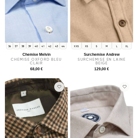
36
37
38
39
40
41
42
43
44
XXS
XS
S
M
L
XL
Chemise Melvin
Surchemise Andrew
CHEMISE OXFORD BLEU
SURCHEMISE EN LAINE
CLAIR
BEIGE
68,00 €
129,00 €