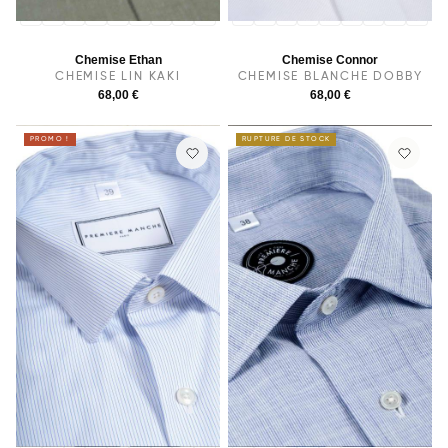
36
37
38
40
39
41
42
43
44
36
37
38
39
40
41
42
43
44
Chemise Ethan
Chemise Connor
CHEMISE LIN KAKI
CHEMISE BLANCHE DOBBY
68,00 €
68,00 €
PROMO !
RUPTURE DE STOCK
36
37
38
39
40
41
42
43
44
36
37
38
39
40
41
42
43
44