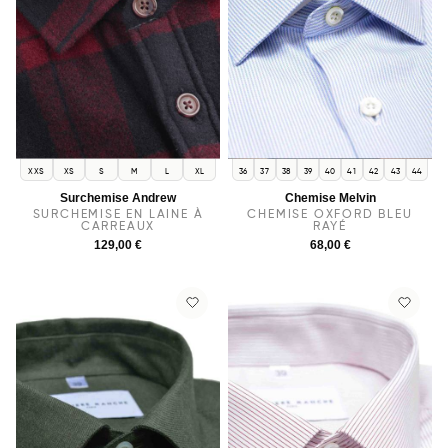
XXS
XS
S
M
L
XL
36
37
38
39
40
41
42
43
44
Surchemise Andrew
Chemise Melvin
SURCHEMISE EN LAINE À
CHEMISE OXFORD BLEU
CARREAUX
RAYÉ
129,00 €
68,00 €