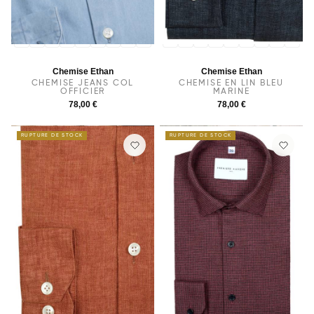
36
37
38
39
40
41
42
43
44
36
37
38
39
40
41
42
43
44
Chemise Ethan
Chemise Ethan
CHEMISE JEANS COL
CHEMISE EN LIN BLEU
OFFICIER
MARINE
78,00 €
78,00 €
RUPTURE DE STOCK
RUPTURE DE STOCK