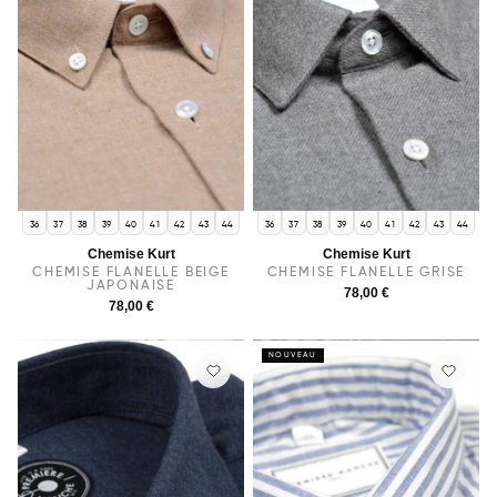
36
37
38
39
40
41
42
43
44
36
37
38
39
40
41
42
43
44
Chemise Kurt
Chemise Kurt
CHEMISE FLANELLE BEIGE
CHEMISE FLANELLE GRISE
JAPONAISE
78,00 €
78,00 €
NOUVEAU