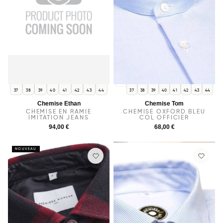
36
37
38
39
40
41
42
43
44
37
38
39
40
41
42
43
44
Chemise Ethan
Chemise Tom
CHEMISE EN RAMIE
CHEMISE OXFORD BLEU
IMITATION JEANS
COL OFFICIER
94,00 €
68,00 €
NOUVEAU