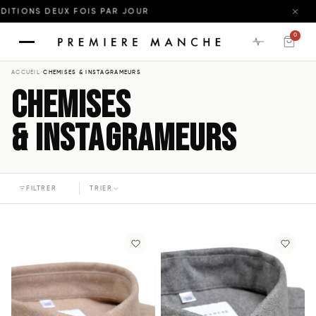
 PAR JOUR
0
ACCUEIL
›
CHEMISES & INSTAGRAMEURS
CHEMISES
& INSTAGRAMEURS
FILTRER
TRIER