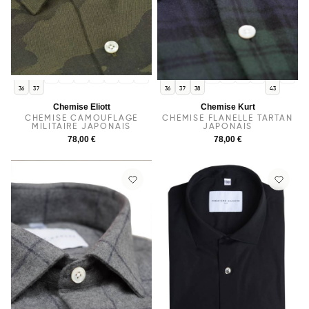
38
39
40
41
42
43
44
39
40
41
42
44
36
37
36
37
38
43
Chemise Eliott
Chemise Kurt
CHEMISE CAMOUFLAGE
CHEMISE FLANELLE TARTAN
MILITAIRE JAPONAIS
JAPONAIS
78,00 €
78,00 €