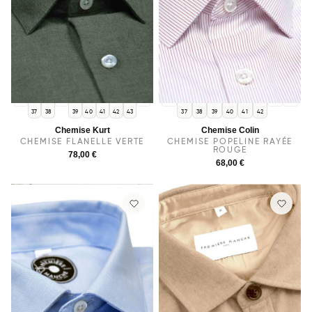
36
38
44
36
43
44
37
38
39
40
41
42
43
37
38
39
40
41
42
Chemise Kurt
Chemise Colin
CHEMISE FLANELLE VERTE
CHEMISE POPELINE RAYÉE
ROUGE
78,00 €
68,00 €