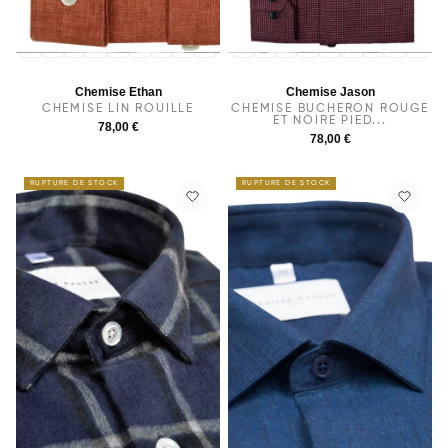
36
37
38
39
40
41
42
43
44
36
37
38
39
40
41
42
43
44
Chemise Ethan
Chemise Jason
CHEMISE LIN ROUILLE
CHEMISE BUCHERON ROUGE
ET NOIRE PIED...
78,00 €
78,00 €
RUPTURE DE STOCK
RUPTURE DE STOCK