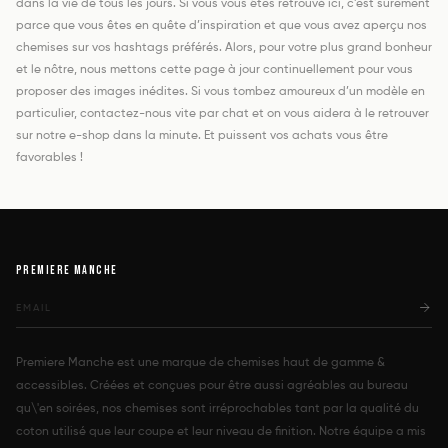
dans la vie de tous les jours. Si vous vous êtes retrouvé ici, c’est surement
parce que vous êtes en quête d’inspiration et que vous avez aperçu nos
chemises sur vos hashtags préférés. Alors, pour votre plus grand bonheur
et le nôtre, nous mettons cette page à jour continuellement pour vous
proposer des images inédites. Si vous tombez amoureux d’un modèle en
particulier, contactez-nous vite par chat et on vous aidera à le retrouver
sur notre e-shop dans la minute. Et puissent vos achats vous être
favorables !
PREMIERE MANCHE
Premiere Manche est une marque de chemises haut de gamme &
accessibles. Créées et conçues pour être aussi agréables au bureau
qu\'en soirées, nos chemises sont irréprochables tant par la qualité du
coton utilisé que leur coupe et leur niveau de finition. Notre équipe a mis