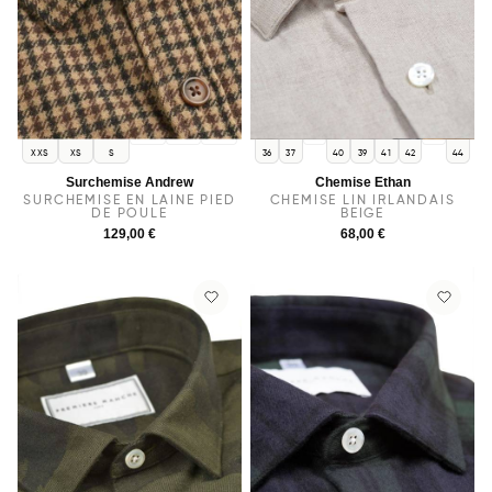
M
L
XL
38
43
XXS
XS
S
36
37
40
39
41
42
44
Surchemise Andrew
Chemise Ethan
SURCHEMISE EN LAINE PIED
CHEMISE LIN IRLANDAIS
DE POULE
BEIGE
129,00 €
68,00 €