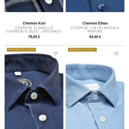
36
37
38
39
40
41
42
43
44
36
37
38
40
39
41
42
43
44
Chemise Kurt
Chemise Ethan
CHEMISE FLANELLE
CHEMISE LIN IRLANDAIS
CARREAUX BLEU JAPONAIS
MARINE
78,00 €
94,00 €
RUPTURE DE STOCK
RUPTURE DE STOCK