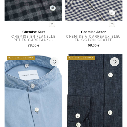
36
37
38
40
39
41
42
44
36
37
38
39
40
41
42
44
43
43
Chemise Kurt
Chemise Jason
CHEMISE EN FLANELLE
CHEMISE À CARREAUX BLEU
PETITS CARREAUX...
EN COTON GRATTÉ
78,00 €
68,00 €
RUPTURE DE STOCK
RUPTURE DE STOCK