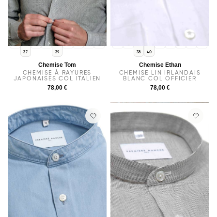
36
38
40
41
42
43
44
36
37
39
41
42
43
44
37
39
38
40
Chemise Tom
Chemise Ethan
CHEMISE À RAYURES
CHEMISE LIN IRLANDAIS
JAPONAISES COL ITALIEN
BLANC COL OFFICIER
78,00 €
78,00 €