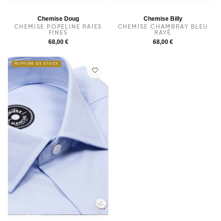
Chemise Doug
Chemise Billy
CHEMISE POPELINE RAIES
CHEMISE CHAMBRAY BLEU
FINES
RAYÉ
68,00 €
68,00 €
RUPTURE DE STOCK
36
37
38
39
40
41
42
43
44