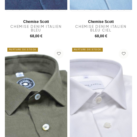
36
37
38
39
40
41
42
43
44
36
37
38
39
40
41
42
43
44
Chemise Scott
Chemise Scott
CHEMISE DENIM ITALIEN
CHEMISE DENIM ITALIEN
BLEU
BLEU CIEL
68,00 €
68,00 €
RUPTURE DE STOCK
RUPTURE DE STOCK