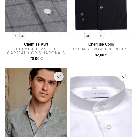
36
40
39
41
42
43
44
36
37
40
41
42
43
44
37
38
38
39
Chemise Kurt
Chemise Colin
CHEMISE FLANELLE
CHEMISE POPELINE NOIRE
CARREAUX GRIS JAPONAIS
82,00 €
78,00 €